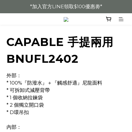
*加入官方LINE領取$100優惠劵*
* 加入會員全館8折 *
* 加入會員全館8折 *
CAPABLE 手提兩用
BNUFL2402
外部：
* 100%『防潑水』＋『觸感舒適』尼龍面料
* 可拆卸式減壓背帶
* 1 個收納拉鍊袋
* 2 個獨立開口袋
* D環吊扣
內部：