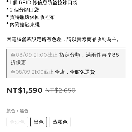
* 1 個 RFID 條信息防盜拉鍊口袋
* 2 個分類口袋
* 寶特瓶環保回收裡布
* 內附鑰匙束繩
因電腦螢幕設定略有色差，請以實際商品收到為主。
至
08/09 21:00
截止
指定分類，滿兩件再享88
折優惠
至
08/09 21:00
截止
全店，全館免運費
NT$1,590
NT$2,650
顏色
: 黑色
金沙色
黑色
藍霧色