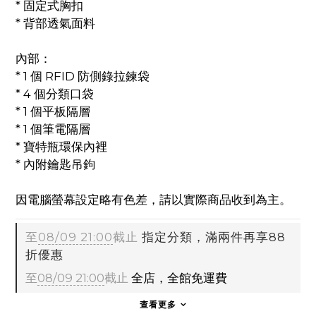
* 固定式胸扣
* 背部透氣面料
內部：
* 1 個 RFID 防側錄拉鍊袋
* 4 個分類口袋
* 1 個平板隔層
* 1 個筆電隔層
* 寶特瓶環保內裡
* 內附鑰匙吊鉤
因電腦螢幕設定略有色差，請以實際商品收到為主。
至
08/09 21:00
截止
指定分類，滿兩件再享88
折優惠
至
08/09 21:00
截止
全店，全館免運費
查看更多