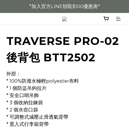
*加入官方LINE領取$100優惠劵*
* 加入會員全館8折 *
* 加入會員全館8折 *
TRAVERSE PRO-02
後背包 BTT2502
外部：
* 100%防潑水極輕polyester布料
* 1 個防盜吊鉤拉片
* 安全口哨吊飾
* 3 個收納拉鍊袋
* 2 個水壺口袋
* 可調整式減壓止滑透氣背帶
* 置入式行李箱背帶